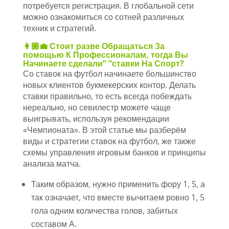
потребуется регистрация. В глобальной сети
можно ознакомиться со сотней различных
техник и стратегий.
👩🏼‍💼 Стоит разве Обращаться За
помощью К Профессионалам, тогда Вы
Начинаете сделали” “ставки На Спорт?
Со ставок на футбол начинаете большинство
новых клиентов букмекерских контор. Делать
ставки правильно, то есть всегда побеждать
нереально, но севилестр можете чаще
выигрывать, используя рекомендации
«Чемпионата». В этой статье мы разберём
виды и стратегии ставок на футбол, же также
схемы управления игровым банков и принципы
анализа матча.
Таким образом, нужно применить фору 1, 5, а
так означает, что вместе вычитаем ровно 1, 5
гола одним количества голов, забитых
составом А.