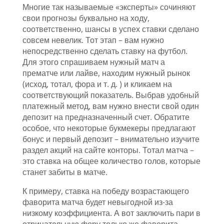
Многие так называемые «эксперты» сочиняют
свои прогнозы буквально на ходу,
соответственно, шансы в успех ставки сделано
совсем невелик. Тот этап – вам нужно
непосредственно сделать ставку на футбол.
Для этого спрашиваем нужный матч а
прематче или лайве, находим нужный рынок
(исход, тотал, фора и т. д. ) и кликаем на
соответствующий показатель. Выбрав удобный
платежный метод, вам нужно внести свой один
депозит на предназначенный счет. Обратите
особое, что некоторые букмекеры предлагают
бонус и первый депозит – внимательно изучите
раздел акций на сайте конторы. Тотал матча –
это ставка на общее количество голов, которые
станет забиты в матче.
К примеру, ставка на победу возрастающего
фаворита матча будет невыгодной из-за
низкому коэффициента. А вот заключить пари в