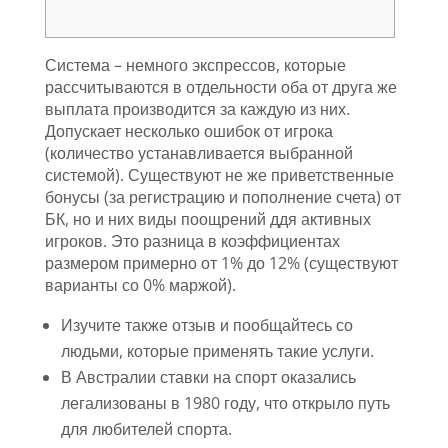
Система – немного экспрессов, которые
рассчитываются в отдельности оба от друга же
выплата производится за каждую из них.
Допускает несколько ошибок от игрока
(количество устанавливается выбранной
системой). Существуют не же приветственные
бонусы (за регистрацию и пополнение счета) от
БК, но и них виды поощрений ддя активных
игроков. Это разница в коэффициентах
размером примерно от 1% до 12% (существуют
варианты со 0% маржой).
Изучите также отзыв и пообщайтесь со
людьми, которые применять такие услуги.
В Австралии ставки на спорт оказались
легализованы в 1980 году, что открыло путь
для любителей спорта.