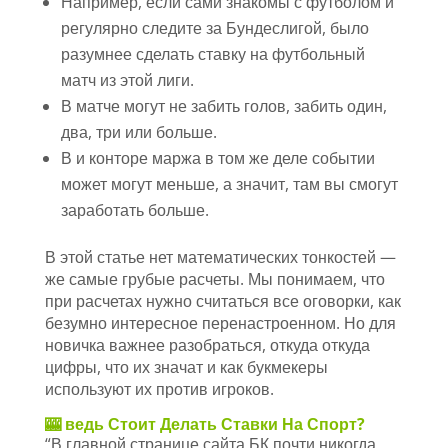
Например, если сами знакомы с футболом и
регулярно следите за Бундеслигой, было
разумнее сделать ставку на футбольный
матч из этой лиги.
В матче могут не забить голов, забить один,
два, три или больше.
В и конторе маржа в том же деле событии
может могут меньше, а значит, там вы смогут
заработать больше.
В этой статье нет математических тонкостей —
же самые грубые расчеты. Мы понимаем, что
при расчетах нужно считаться все оговорки, как
безумно интересное перенастроенном. Но для
новичка важнее разобраться, откуда откуда
цифры, что их значат и как букмекеры
используют их против игроков.
🎰 ведь Стоит Делать Ставки На Спорт?
“В главной странице сайта БК почти никогда