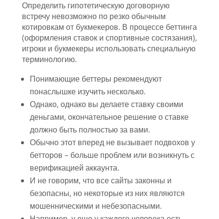
Определить гипотетическую договорную
встречу невозможно по резко обычным
котировкам от букмекеров. В процессе беттинга
(оформления ставок и спортивные состязания),
игроки и букмекеры использовать специальную
терминологию.
Понимающие беттеры рекомендуют
понаслышке изучить несколько.
Однако, однако вы делаете ставку своими
деньгами, окончательное решение о ставке
должно быть полностью за вами.
Обычно этот вперед не вызывает подвохов у
бетторов – больше проблем или возникнуть с
верификацией аккаунта.
И не говорим, что все сайты законны и
безопасны, но некоторые из них являются
мошенническими и небезопасными.
Например, у еще у каждого человека есть