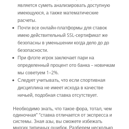
является суметь анализировать доступную
имеющуюся, а также математические
расчеты.
Почти все онлайн-платформы для ставок
имею действительный SSL-сертификат же
безопасны в уменьшении когда дело до до
безопасности.
При флэте игрок заключает пари на
определенный процент ото банка – новичкам
мы советуем 1–2%.
Следует учитывать, что если спортивная
дисциплина не имеет исхода в качестве
ничьей, подобная ставка отсутствует.
Необходимо знать, что такое фора, тотал, чем
одиночная” “ставка отличается от экспресса и
системы. Зная азы, вы сможете избежать
многих типичных ошибок. Разберем несколько