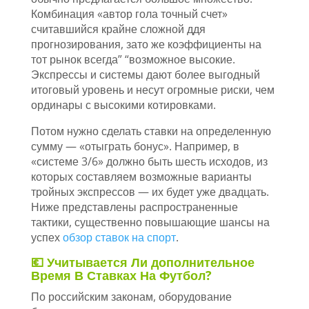
Комбинация «автор гола точный счет»
считавшийся крайне сложной ддя
прогнозирования, зато же коэффициенты на
тот рынок всегда” “возможное высокие.
Экспрессы и системы дают более выгодный
итоговый уровень и несут огромные риски, чем
ординары с высокими котировками.
Потом нужно сделать ставки на определенную
сумму — «отыграть бонус». Например, в
«системе 3/6» должно быть шесть исходов, из
которых составляем возможные варианты
тройных экспрессов — их будет уже двадцать.
Ниже представлены распространенные
тактики, существенно повышающие шансы на
успех
обзор ставок на спорт
.
💶 Учитывается Ли дополнительное
Время В Ставках На Футбол?
По российским законам, оборудование