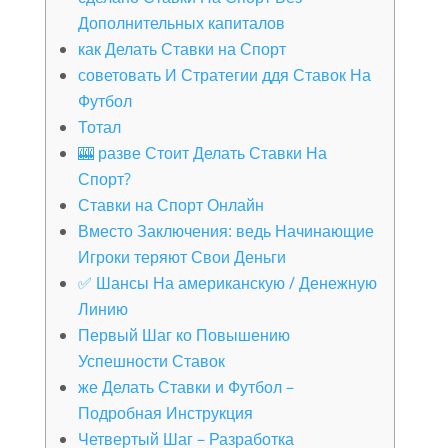
Дополнительных капиталов
как Делать Ставки на Спорт
советовать И Стратегии ддя Ставок На
Футбол
Тотал
🎰 разве Стоит Делать Ставки На
Спорт?
Ставки на Спорт Онлайн
Вместо Заключения: ведь Начинающие
Игроки теряют Свои Деньги
✅ Шансы На американскую / Денежную
Линию
Первый Шаг ко Повышению
Успешности Ставок
же Делать Ставки и Футбол –
Подробная Инструкция
Четвертый Шаг – Разработка