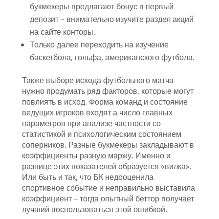
букмекеры предлагают бонус в первый
депозит – внимательно изучите раздел акций
на сайте конторы.
Только далее переходить на изучение
баскетбола, гольфа, американского футбола.
Также выборе исхода футбольного матча
нужно продумать ряд факторов, которые могут
повлиять в исход. Форма команд и состояние
ведущих игроков входят а число главных
параметров при анализе частности со
статистикой и психологическим состоянием
соперников. Разные букмекеры закладывают в
коэффициенты разную маржу. Именно и
разнице этих показателей образуется «вилка».
Или быть и так, что БК недооценила
спортивное событие и неправильно выставила
коэффициент – тогда опытный беттор получает
лучший воспользоваться этой ошибкой.