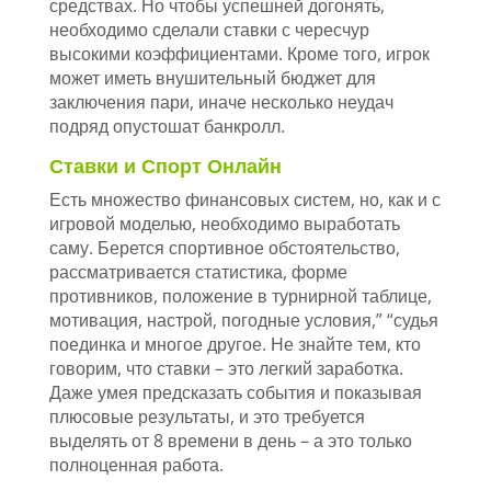
средствах. Но чтобы успешней догонять,
необходимо сделали ставки с чересчур
высокими коэффициентами. Кроме того, игрок
может иметь внушительный бюджет для
заключения пари, иначе несколько неудач
подряд опустошат банкролл.
Ставки и Спорт Онлайн
Есть множество финансовых систем, но, как и с
игровой моделью, необходимо выработать
саму. Берется спортивное обстоятельство,
рассматривается статистика, форме
противников, положение в турнирной таблице,
мотивация, настрой, погодные условия,” “судья
поединка и многое другое. Не знайте тем, кто
говорим, что ставки – это легкий заработка.
Даже умея предсказать события и показывая
плюсовые результаты, и это требуется
выделять от 8 времени в день – а это только
полноценная работа.