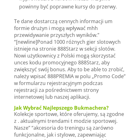
powinny być poprawne kursy do przerwy.
Te dane dostarczą cennych informacji um
formie drużyn i mogą wpływać mhh
przewidywanie przyszłych wyników.”
“[newline]Ponad 1000 różnych gier slotowych
istnieje na stronie 888Starz w sekcji slotów.
Nowi użytkownicy z Polski mogą skorzystać
unces kodu promocyjnego 888Starz, aby
zwiększyć swój bonus. Aby to be able to zrobić,
należy wpisać 888PREMIA w polu „Promo Code”
w formularzu rejestracyjnym podczas
rejestracji za pośrednictwem strony
internetowej lub naszej aplikacji.
Jak Wybrać Najlepszego Bukmachera?
Kolekcje sportowe, które oferujemy, są zgodne
z . aktualnymi trendami t modzie sportowej.
Nasze” “akcesoria do treningu są zarówno
funkcjonalne, jak i stylowe, zapewniając