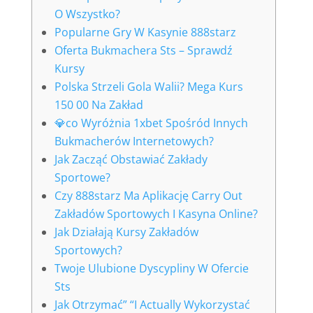
O Wszystko?
Popularne Gry W Kasynie 888starz
Oferta Bukmachera Sts – Sprawdź
Kursy
Polska Strzeli Gola Walii? Mega Kurs
150 00 Na Zakład
💎co Wyróżnia 1xbet Spośród Innych
Bukmacherów Internetowych?
Jak Zacząć Obstawiać Zakłady
Sportowe?
Czy 888starz Ma Aplikację Carry Out
Zakładów Sportowych I Kasyna Online?
Jak Działają Kursy Zakładów
Sportowych?
Twoje Ulubione Dyscypliny W Ofercie
Sts
Jak Otrzymać” “I Actually Wykorzystać