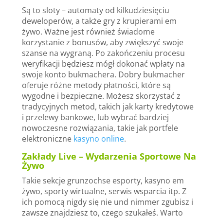
Są to sloty – automaty od kilkudziesięciu
deweloperów, a także gry z krupierami em
żywo. Ważne jest również świadome
korzystanie z bonusów, aby zwiększyć swoje
szanse na wygraną. Po zakończeniu procesu
weryfikacji będziesz mógł dokonać wpłaty na
swoje konto bukmachera. Dobry bukmacher
oferuje różne metody płatności, które są
wygodne i bezpieczne. Możesz skorzystać z
tradycyjnych metod, takich jak karty kredytowe
i przelewy bankowe, lub wybrać bardziej
nowoczesne rozwiązania, takie jak portfele
elektroniczne
kasyno online
.
Zakłady Live – Wydarzenia Sportowe Na
Żywo
Takie sekcje grunzochse esporty, kasyno em
żywo, sporty wirtualne, serwis wsparcia itp. Z
ich pomocą nigdy się nie und nimmer zgubisz i
zawsze znajdziesz to, czego szukałeś. Warto