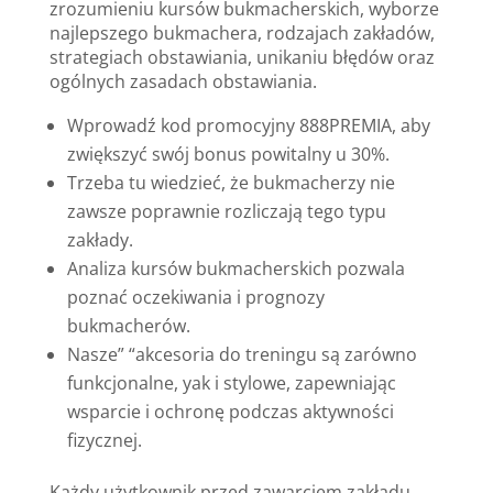
zrozumieniu kursów bukmacherskich, wyborze
najlepszego bukmachera, rodzajach zakładów,
strategiach obstawiania, unikaniu błędów oraz
ogólnych zasadach obstawiania.
Wprowadź kod promocyjny 888PREMIA, aby
zwiększyć swój bonus powitalny u 30%.
Trzeba tu wiedzieć, że bukmacherzy nie
zawsze poprawnie rozliczają tego typu
zakłady.
Analiza kursów bukmacherskich pozwala
poznać oczekiwania i prognozy
bukmacherów.
Nasze” “akcesoria do treningu są zarówno
funkcjonalne, yak i stylowe, zapewniając
wsparcie i ochronę podczas aktywności
fizycznej.
Każdy użytkownik przed zawarciem zakładu