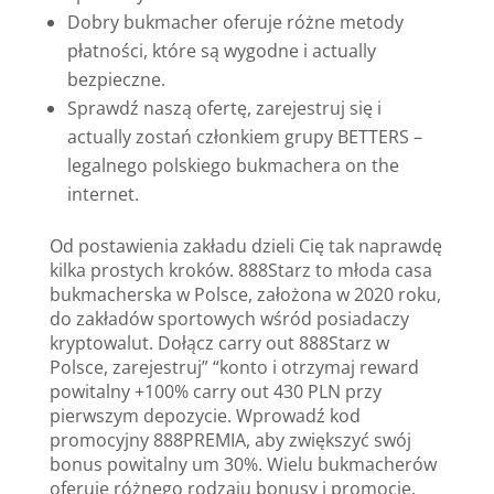
Dobry bukmacher oferuje różne metody
płatności, które są wygodne i actually
bezpieczne.
Sprawdź naszą ofertę, zarejestruj się i
actually zostań członkiem grupy BETTERS –
legalnego polskiego bukmachera on the
internet.
Od postawienia zakładu dzieli Cię tak naprawdę
kilka prostych kroków. 888Starz to młoda casa
bukmacherska w Polsce, założona w 2020 roku,
do zakładów sportowych wśród posiadaczy
kryptowalut. Dołącz carry out 888Starz w
Polsce, zarejestruj” “konto i otrzymaj reward
powitalny +100% carry out 430 PLN przy
pierwszym depozycie. Wprowadź kod
promocyjny 888PREMIA, aby zwiększyć swój
bonus powitalny um 30%. Wielu bukmacherów
oferuje różnego rodzaju bonusy i promocje,