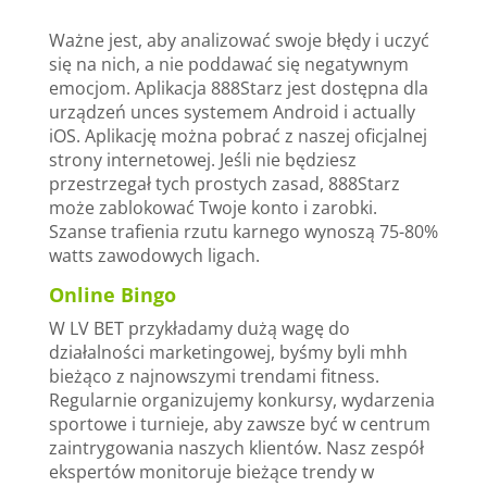
Ważne jest, aby analizować swoje błędy i uczyć
się na nich, a nie poddawać się negatywnym
emocjom. Aplikacja 888Starz jest dostępna dla
urządzeń unces systemem Android i actually
iOS. Aplikację można pobrać z naszej oficjalnej
strony internetowej. Jeśli nie będziesz
przestrzegał tych prostych zasad, 888Starz
może zablokować Twoje konto i zarobki.
Szanse trafienia rzutu karnego wynoszą 75-80%
watts zawodowych ligach.
Online Bingo
W LV BET przykładamy dużą wagę do
działalności marketingowej, byśmy byli mhh
bieżąco z najnowszymi trendami fitness.
Regularnie organizujemy konkursy, wydarzenia
sportowe i turnieje, aby zawsze być w centrum
zaintrygowania naszych klientów. Nasz zespół
ekspertów monitoruje bieżące trendy w