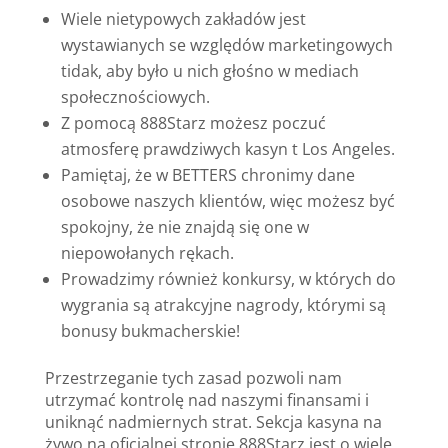
Wiele nietypowych zakładów jest
wystawianych se względów marketingowych
tidak, aby było u nich głośno w mediach
społecznościowych.
Z pomocą 888Starz możesz poczuć
atmosferę prawdziwych kasyn t Los Angeles.
Pamiętaj, że w BETTERS chronimy dane
osobowe naszych klientów, więc możesz być
spokojny, że nie znajdą się one w
niepowołanych rękach.
Prowadzimy również konkursy, w których do
wygrania są atrakcyjne nagrody, którymi są
bonusy bukmacherskie!
Przestrzeganie tych zasad pozwoli nam
utrzymać kontrolę nad naszymi finansami i
uniknąć nadmiernych strat. Sekcja kasyna na
żywo na oficjalnej stronie 888Starz jest o wiele