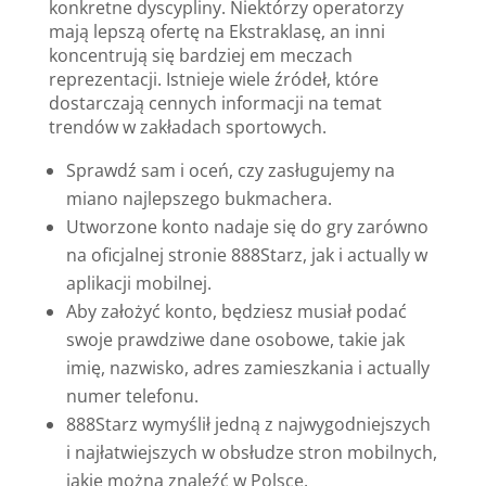
konkretne dyscypliny. Niektórzy operatorzy
mają lepszą ofertę na Ekstraklasę, an inni
koncentrują się bardziej em meczach
reprezentacji. Istnieje wiele źródeł, które
dostarczają cennych informacji na temat
trendów w zakładach sportowych.
Sprawdź sam i oceń, czy zasługujemy na
miano najlepszego bukmachera.
Utworzone konto nadaje się do gry zarówno
na oficjalnej stronie 888Starz, jak i actually w
aplikacji mobilnej.
Aby założyć konto, będziesz musiał podać
swoje prawdziwe dane osobowe, takie jak
imię, nazwisko, adres zamieszkania i actually
numer telefonu.
888Starz wymyślił jedną z najwygodniejszych
i najłatwiejszych w obsłudze stron mobilnych,
jakie można znaleźć w Polsce.