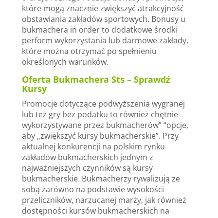
które mogą znacznie zwiększyć atrakcyjność
obstawiania zakładów sportowych. Bonusy u
bukmachera in order to dodatkowe środki
perform wykorzystania lub darmowe zakłady,
które można otrzymać po spełnieniu
określonych warunków.
Oferta Bukmachera Sts – Sprawdź
Kursy
Promocje dotyczące podwyższenia wygranej
lub też gry bez podatku to również chętnie
wykorzystywane przez bukmacherów” “opcje,
aby „zwiększyć kursy bukmacherskie”. Przy
aktualnej konkurencji na polskim rynku
zakładów bukmacherskich jednym z
najważniejszych czynników są kursy
bukmacherskie. Bukmacherzy rywalizują ze
sobą zarówno na podstawie wysokości
przeliczników, narzucanej marży, jak również
dostępności kursów bukmacherskich na